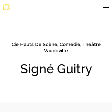
O
p
e
n
M
e
n
u
Cie Hauts De Scène
,
Comédie
,
Théâtre
Vaudeville
Signé Guitry