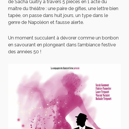
de Sacha Guitry à travers 5 pièces en 1 acte du
maître du théâtre : une paire de gifles, une lettre bien
tapée, on passe dans huit jours, un type dans le
genre de Napoléon et fausse alerte.
Un moment succulent à dévorer comme un bonbon
en savourant en plongeant dans l’ambiance festive
des années 50 !
M
o
r
e