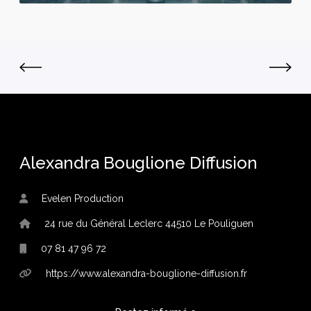
s
Alexandra Bouglione Diffusion
Evelen Production
24 rue du Général Leclerc 44510 Le Pouliguen
07 81 47 96 72
https://www.alexandra-bouglione-diffusion.fr