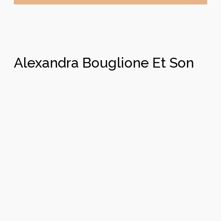
Alexandra Bouglione Et Son
Équipe Vous Propose
Régulièrement Des Stages
De Cirque.
Acrobatie
Jonglage
au sol,
Balles
sur boule,
massues mousse
trapèze
et fil autonome
Magie
Clown