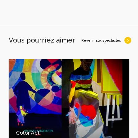
Vous pourriez aimer
Revenir aux spectacles
C
o
l
o
r
A
c
t
Color Act