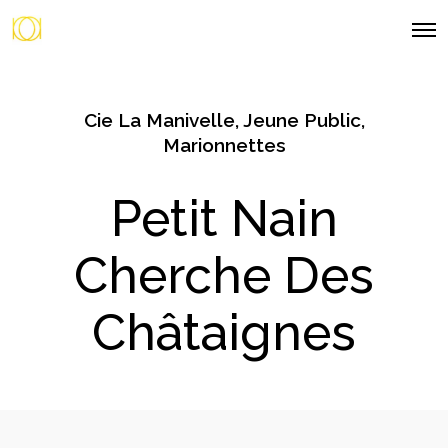
O
p
e
n
M
e
Cie La Manivelle
,
Jeune Public
,
n
Marionnettes
u
Petit Nain
Cherche Des
Châtaignes